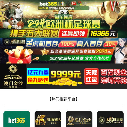
箱
储能电池
储能逆变器
热管理组件
光伏组件
汽
储能电池
不同于传统动力电池，储能电池对能量密度的要求相对较
低，更注重电池的容量和循环寿命。随着单体电芯容量进一
步扩大并投产使用，电池的机械性能，安全性能及环境可靠
性等方面的测试验证必不可少。