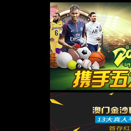
35222葡京集团
35222葡京集团
行业解决方案
汽车整车及零部件
新能源